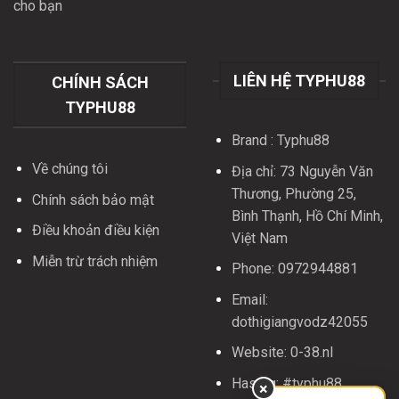
cho bạn
LIÊN HỆ TYPHU88
CHÍNH SÁCH
TYPHU88
Brand : Typhu88
Về chúng tôi
Địa chỉ: 73 Nguyễn Văn
Thương, Phường 25,
Chính sách bảo mật
Bình Thạnh, Hồ Chí Minh,
Điều khoản điều kiện
Việt Nam
Miễn trừ trách nhiệm
Phone: 0972944881
Email:
dothigiangvodz42055
Website:
0-38.nl
Hastag: #typhu88,
×