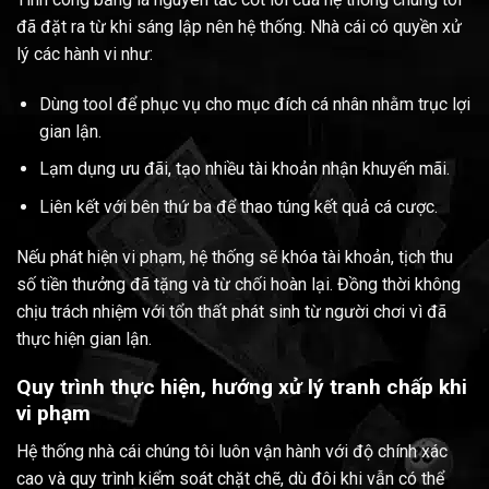
đã đặt ra từ khi sáng lập nên hệ thống. Nhà cái có quyền xử
lý các hành vi như:
Dùng tool để phục vụ cho mục đích cá nhân nhằm trục lợi
gian lận.
Lạm dụng ưu đãi, tạo nhiều tài khoản nhận khuyến mãi.
Liên kết với bên thứ ba để thao túng kết quả cá cược.
Nếu phát hiện vi phạm, hệ thống sẽ khóa tài khoản, tịch thu
số tiền thưởng đã tặng và từ chối hoàn lại. Đồng thời không
chịu trách nhiệm với tổn thất phát sinh từ người chơi vì đã
thực hiện gian lận.
Quy trình thực hiện, hướng xử lý tranh chấp khi
vi phạm
Hệ thống nhà cái chúng tôi luôn vận hành với độ chính xác
cao và quy trình kiểm soát chặt chẽ, dù đôi khi vẫn có thể