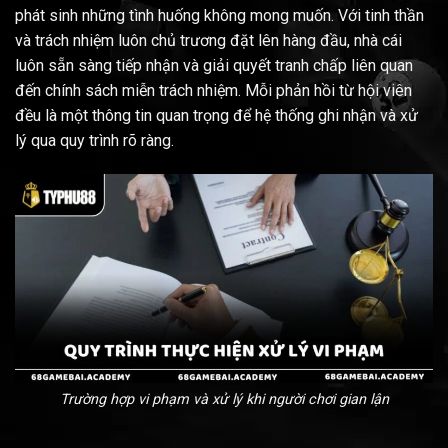
phát sinh những tình huống không mong muốn. Với tinh thần
và trách nhiệm luôn chủ trương đặt lên hàng đầu, nhà cái
luôn sẵn sàng tiếp nhận và giải quyết tranh chấp liên quan
đến chính sách miễn trách nhiệm. Mỗi phản hồi từ hội viên
đều là một thông tin quan trọng để hệ thống ghi nhận và xử
lý qua quy trình rõ ràng.
Trường hợp vi phạm và xử lý khi người chơi gian lận