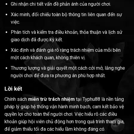
Ghi nhận chi tiết vấn đề phản ánh của người chơi.
Xác minh, đối chiếu toàn bộ thông tin liên quan đến sự
việc.
Phân tích và kiểm tra điều khoản, thỏa thuận và lịch sử
giao dịch đã được ký kết.
Xác định và đánh giá rõ ràng trách nhiệm của mỗi bên
một cách khách quan, không thiên vị.
Thương lượng và giải quyết một cách cởi mở, lắng nghe
người chơi để đưa ra phương án phù hợp nhất.
Lời kết
Chính sách
miễn trừ trách nhiệm
tại Typhu88 là nền tảng
pháp lý giúp hệ thống vận hành minh bạch, cam kết bảo vệ
quyền lợi cho toàn thể người chơi. Việc hiểu rõ các điều
khoản giúp hội viên chủ động hơn trong quá trình tham gia,
để giảm thiểu tối đa các hiểu lầm không đáng có.