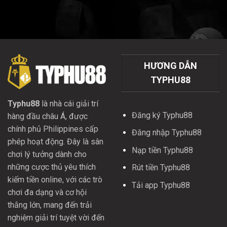
HƯƠNG DẪN
TYPHU88
Typhu88
là nhà cái giải trí
Đăng ký Typhu88
hàng đầu châu Á, được
chính phủ Philippines cấp
Đăng nhập Typhu88
phép hoạt động. Đây là sân
Nạp tiền Typhu88
chơi lý tưởng dành cho
những cược thủ yêu thích
Rút tiền Typhu88
kiếm tiền online, với các trò
Tải app Typhu88
chơi đa dạng và cơ hội
thắng lớn, mang đến trải
nghiệm giải trí tuyệt vời đến