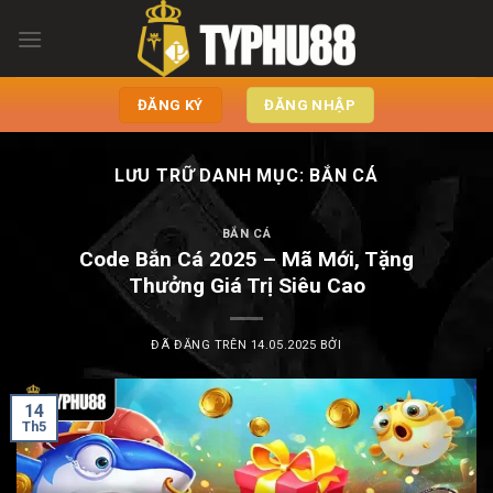
Chuyển
đến
nội
dung
ĐĂNG KÝ
ĐĂNG NHẬP
LƯU TRỮ DANH MỤC:
BẮN CÁ
BẮN CÁ
Code Bắn Cá 2025 – Mã Mới, Tặng
Thưởng Giá Trị Siêu Cao
ĐÃ ĐĂNG TRÊN
14.05.2025
BỞI
14
Th5