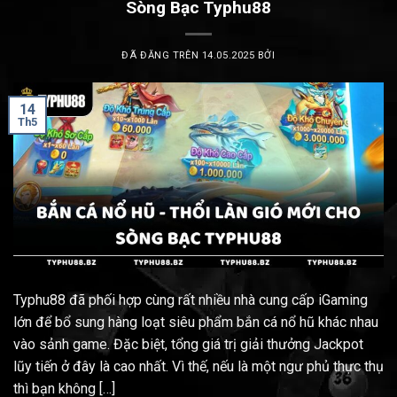
Sòng Bạc Typhu88
ĐÃ ĐĂNG TRÊN
14.05.2025
BỞI
14
Th5
Typhu88 đã phối hợp cùng rất nhiều nhà cung cấp iGaming
lớn để bổ sung hàng loạt siêu phẩm bắn cá nổ hũ khác nhau
vào sảnh game. Đặc biệt, tổng giá trị giải thưởng Jackpot
lũy tiến ở đây là cao nhất. Vì thế, nếu là một ngư phủ thực thụ
thì bạn không […]