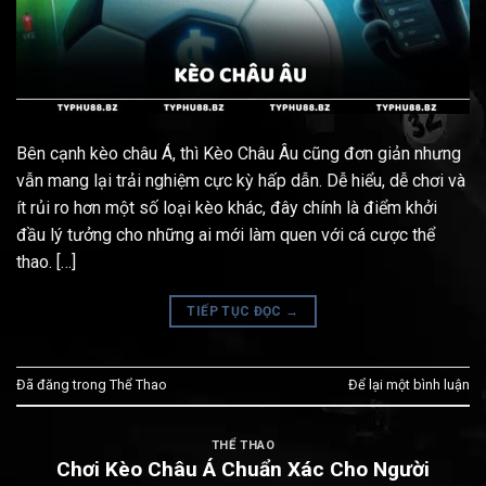
Bên cạnh kèo châu Á, thì Kèo Châu Âu cũng đơn giản nhưng
vẫn mang lại trải nghiệm cực kỳ hấp dẫn. Dễ hiểu, dễ chơi và
ít rủi ro hơn một số loại kèo khác, đây chính là điểm khởi
đầu lý tưởng cho những ai mới làm quen với cá cược thể
thao. […]
TIẾP TỤC ĐỌC
→
Đã đăng trong
Thể Thao
Để lại một bình luận
THỂ THAO
Chơi Kèo Châu Á Chuẩn Xác Cho Người