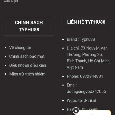
cho bạn
LIÊN HỆ TYPHU88
CHÍNH SÁCH
TYPHU88
Brand : Typhu88
Về chúng tôi
Địa chỉ: 73 Nguyễn Văn
Thương, Phường 25,
Chính sách bảo mật
Bình Thạnh, Hồ Chí Minh,
Điều khoản điều kiện
Việt Nam
Miễn trừ trách nhiệm
Phone: 0972944881
Email:
dothigiangvodz42055
Website:
0-38.nl
Hastag: #typhu88,
×