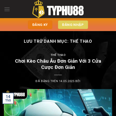
Chuyển
đến
nội
dung
ĐĂNG KÝ
ĐĂNG NHẬP
LƯU TRỮ DANH MỤC:
THỂ THAO
THỂ THAO
Chơi Kèo Châu Âu Đơn Giản Với 3 Cửa
Cược Đơn Giản
ĐÃ ĐĂNG TRÊN
14.05.2025
BỞI
14
Th5