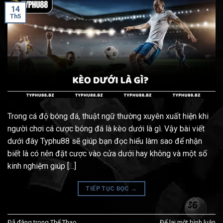
14
Th5
Trong cá độ bóng đá, thuật ngữ thường xuyên xuất hiện khi
người chơi cá cược bóng đá là kèo dưới là gì. Vậy bài viết
dưới đây Typhu88 sẽ giúp bạn đọc hiểu làm sao để nhận
biết là có nên đặt cược vào cửa dưới hay không và một số
kinh nghiệm giúp […]
TIẾP TỤC ĐỌC
→
Đã đăng trong
Thể Thao
Để lại một bình luận