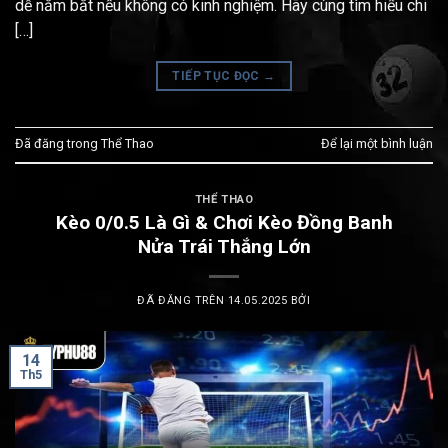
dễ nắm bắt nếu không có kinh nghiệm. Hãy cùng tìm hiểu chi
[…]
TIẾP TỤC ĐỌC
→
Đã đăng trong
Thể Thao
Để lại một bình luận
THỂ THAO
Kèo 0/0.5 Là Gì & Chơi Kèo Đồng Banh
Nửa Trái Thắng Lớn
ĐÃ ĐĂNG TRÊN
14.05.2025
BỞI
14
Th5