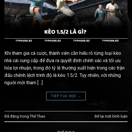
Khi tham gia cá cược, thành viên cần hiểu rõ từng loại kèo
nhà cái cung cấp để đưa ra quyết định chính xác và tối ưu
hóa lợi nhuận, trong đó tỷ lệ thường xuất hiện trong các trận
đấu chênh lệch trình độ là kèo 1.5/2. Tuy nhiên, với những
người mới tham […]
TIẾP TỤC ĐỌC
→
Đã đăng trong
Thể Thao
Để lại một bình luận