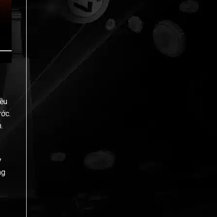
iều
ước.
.
y
ng