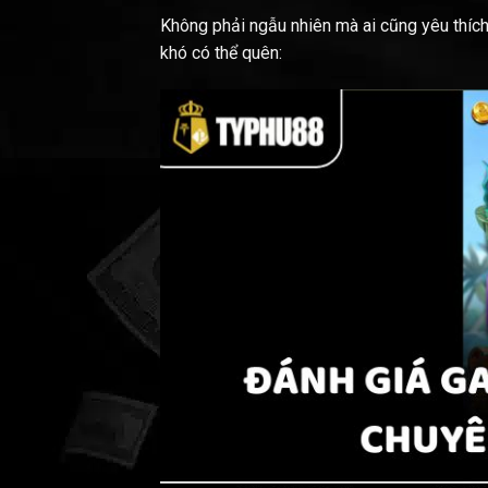
Không phải ngẫu nhiên mà ai cũng yêu thích
khó có thể quên: