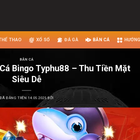
THỂ THAO
XỔ SỐ
ĐÁ GÀ
BẮN CÁ
HƯỚNG
BẮN CÁ
Cá Bingo Typhu88 – Thu Tiền Mặt
Siêu Dễ
ĐÃ ĐĂNG TRÊN
14.05.2025
BỞI