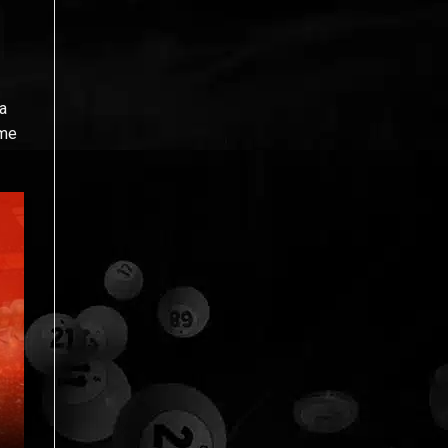
a
ame