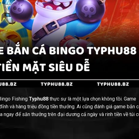
Bingo Fishing
Typhu88
thực sự là một lựa chọn không tồi. Game
ỉnh và hàng triệu đồng tiền thưởng. Ai cũng đánh giá game bắn c
a ngay để săn thưởng trên đại dương cả ngày và rinh tiền về túi 