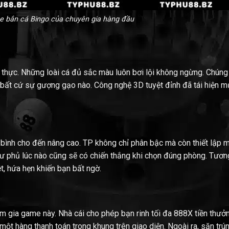
e bắn cá Bingo của chuyên gia hàng đầu
 thực. Những loài cá đủ sắc màu luôn bơi lội không ngừng. Chúng
 bất cứ sự gượng gạo nào. Công nghệ 3D tuyệt đỉnh đã tái hiện m
g bình cho đến nâng cao. TP không chỉ phân bậc mà còn thiết lập 
ngư phủ lúc nào cũng sẽ có chiến thắng khi chọn đúng phòng. Tươn
t, hứa hẹn khiến bạn bất ngờ.
am gia game này. Nhà cái cho phép bạn rinh tối đa 888X tiền thưở
một hàng thanh toán trong khung trên giao diện. Ngoài ra, săn trú