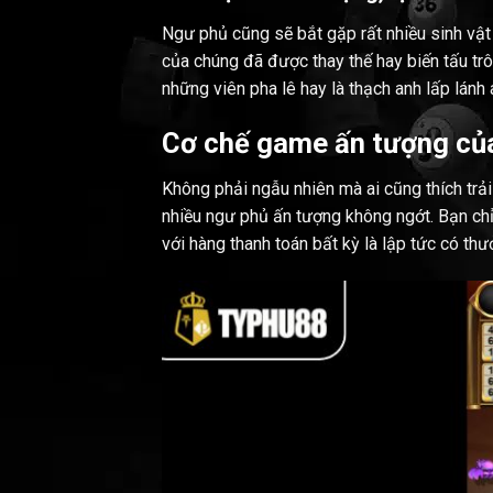
Ngư phủ cũng sẽ bắt gặp rất nhiều sinh vật v
của chúng đã được thay thế hay biến tấu trô
những viên pha lê hay là thạch anh lấp lánh
Cơ chế game ấn tượng của
Không phải ngẫu nhiên mà ai cũng thích trả
nhiều ngư phủ ấn tượng không ngớt. Bạn chỉ
với hàng thanh toán bất kỳ là lập tức có thư