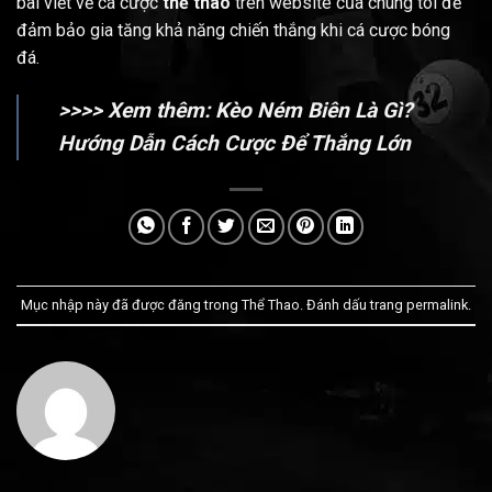
bài viết về cá cược
thể thao
trên website của chúng tôi để
đảm bảo gia tăng khả năng chiến thắng khi cá cược bóng
đá.
>>>> Xem thêm:
Kèo Ném Biên Là Gì?
Hướng Dẫn Cách Cược Để Thắng Lớn
Mục nhập này đã được đăng trong
Thể Thao
. Đánh dấu trang
permalink
.