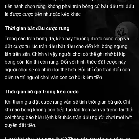
tiến hành chọn rung, không phải trận bóng cứ bắt đầu thi đấu
là được cược tiền như các kèo khác
Thời gian bắt đầu cược rung
Trong các trận bóng đá, kèo này thường được cung cấp và
đặt cược từ lúc trận đấu bắt đầu cho đến khi bóng ngừng
lăn trên sân. Chính vì vậy người chơi có thể ghi nhớ bí kíp
bóng còn lăn thì còn rung.
Đối với hình thức đặt cược này
người chơi sẽ có nhiều lợi thế hơn. Bởi chỉ cần trận đấu còn
diễn ra thì người chơi vẫn còn cơ hội kiếm tiền.
Thời gian bù giờ trong kèo cược
Khi tham gia đặt cược rung vẫn sẽ tính thời gian bù giờ. Chỉ
khi nào bóng không còn tiếp tục lăn trên sân và trọng tài thổi
còi thông báo hiệu lệnh kết thúc trận đấu người chơi mới hết
quyền đặt tiền.