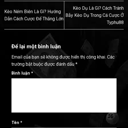
Kèo Dụ Là Gì? Cách Tránh
Kèo Ném Biên Là Gì? Hướng
Bẫy Kèo Dụ Trong Cá Cược Ở
Dẫn Cách Cược Để Thắng Lớn
Typhu88
Để lại một bình luận
Email của bạn sẽ không được hiển thị công khai.
Các
trường bắt buộc được đánh dấu
*
Bình luận
*
Tên
*