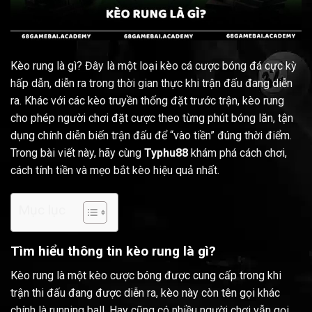
Kèo rung là gì? Đây là một loại kèo cá cược bóng đá cực kỳ
hấp dẫn, diễn ra trong thời gian thực khi trận đấu đang diễn
ra. Khác với các kèo truyền thống đặt trước trận, kèo rung
cho phép người chơi đặt cược theo từng phút bóng lăn, tận
dụng chính diễn biến trận đấu để “vào tiền” đúng thời điểm.
Trong bài viết này, hãy cùng
Typhu88
khám phá cách chơi,
cách tính tiền và mẹo bắt kèo hiệu quả nhất.
Mục lục
Tìm hiểu thông tin kèo rung là gì?
Kèo rung là một kèo cược bóng được cung cấp trong khi
trận thi đấu đang được diễn ra, kèo này còn tên gọi khác
chính là running ball. Hay cũng có nhiều người chơi vẫn gọi