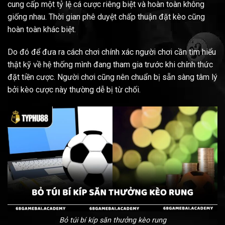
cung cấp một tỷ lệ cá cược riêng biệt và hoàn toàn không
giống nhau. Thời gian phê duyệt chấp thuận đặt kèo cũng
hoàn toàn khác biệt.
Do đó để đưa ra cách chơi chính xác người chơi cần tìm hiểu
thật kỹ về hệ thống mình đang tham gia trước khi chính thức
đặt tiền cược. Người chơi cũng nên chuẩn bị sẵn sàng tâm lý
bởi kèo cược này thường dễ bị từ chối.
Bỏ túi bí kíp săn thưởng kèo rung