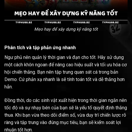
Mẹo hay để xây dựng kỹ năng tốt
Phân tích và tập phản ứng nhanh
Ngư phủ nên quản lý thời gian và đạn cho tốt. Hãy sử dụng
một cách khôn ngoan để nâng cao hiệu suất và tối ưu hóa cơ
hội chiến thắng. Bạn nên tập trung quan sát cá trong bản
Demo. Cứ phản xạ nhanh là sẽ tính toán tốt và dễ thắng hơn
hẳn.
Đồng thời, do các sinh vật xuất hiện trong thời gian ngắn nên
tốc độ và sự nhạy bén của bạn sẽ là yếu tố quyết định thắng
thua. Khi bạn vừa theo dõi điểm số, vừa duy trì chiến lược rõ
ràng và tập trung vào đúng mục tiêu, bạn sẽ kiểm soát lợi
nhuận tốt hơn.