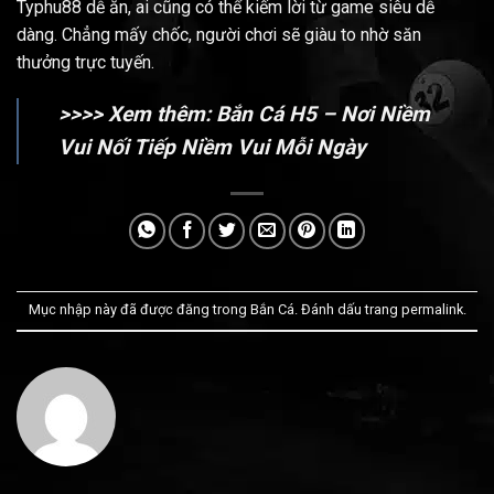
Typhu88 dễ ăn, ai cũng có thể kiếm lời từ game siêu dễ
dàng. Chẳng mấy chốc, người chơi sẽ giàu to nhờ săn
thưởng trực tuyến.
>>>> Xem thêm:
Bắn Cá H5 – Nơi Niềm
Vui Nối Tiếp Niềm Vui Mỗi Ngày
Mục nhập này đã được đăng trong
Bắn Cá
. Đánh dấu trang
permalink
.