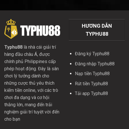
HƯƠNG DẪN
TYPHU88
Typhu88
là nhà cái giải trí
Đăng ký Typhu88
hàng đầu châu Á, được
chính phủ Philippines cấp
Đăng nhập Typhu88
phép hoạt động. Đây là sân
Nạp tiền Typhu88
chơi lý tưởng dành cho
những cược thủ yêu thích
Rút tiền Typhu88
kiếm tiền online, với các trò
Tải app Typhu88
chơi đa dạng và cơ hội
thắng lớn, mang đến trải
nghiệm giải trí tuyệt vời đến
cho bạn