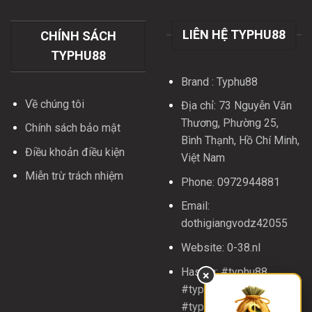
LIÊN HỆ TYPHU88
CHÍNH SÁCH
TYPHU88
Brand : Typhu88
Về chúng tôi
Địa chỉ: 73 Nguyễn Văn
Thương, Phường 25,
Chính sách bảo mật
Bình Thạnh, Hồ Chí Minh,
Điều khoản điều kiện
Việt Nam
Miễn trừ trách nhiệm
Phone: 0972944881
Email:
dothigiangvodz42055
Website:
0-38.nl
Hastag: #typhu88,
×
#typhu_88,
#typhu88_casino