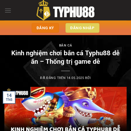
Chuyển
đến
nội
dung
ĐĂNG KÝ
ĐĂNG NHẬP
BẮN CÁ
Kinh nghiệm chơi bắn cá Typhu88 dễ
ăn – Thống trị game dễ
ĐÃ ĐĂNG TRÊN
14.05.2025
BỞI
14
Th5