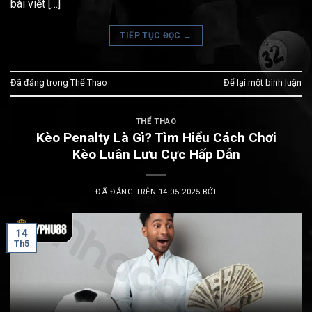
bài viết […]
TIẾP TỤC ĐỌC
→
Đã đăng trong
Thể Thao
Để lại một bình luận
THỂ THAO
Kèo Penalty Là Gì? Tìm Hiểu Cách Chơi
Kèo Luân Lưu Cực Hấp Dẫn
ĐÃ ĐĂNG TRÊN
14.05.2025
BỞI
14
Th5