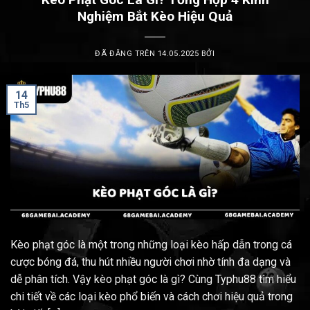
Nghiệm Bắt Kèo Hiệu Quả
ĐÃ ĐĂNG TRÊN
14.05.2025
BỞI
14
Th5
Kèo phạt góc là một trong những loại kèo hấp dẫn trong cá
cược bóng đá, thu hút nhiều người chơi nhờ tính đa dạng và
dễ phân tích. Vậy kèo phạt góc là gì? Cùng Typhu88 tìm hiểu
chi tiết về các loại kèo phổ biến và cách chơi hiệu quả trong