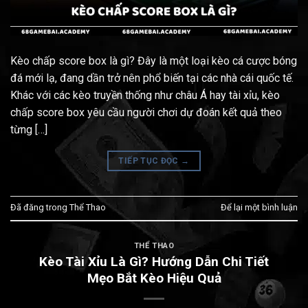
Kèo chấp score box là gì? Đây là một loại kèo cá cược bóng
đá mới lạ, đang dần trở nên phổ biến tại các nhà cái quốc tế.
Khác với các kèo truyền thống như châu Á hay tài xỉu, kèo
chấp score box yêu cầu người chơi dự đoán kết quả theo
từng […]
TIẾP TỤC ĐỌC
→
Đã đăng trong
Thể Thao
Để lại một bình luận
THỂ THAO
Kèo Tài Xỉu Là Gì? Hướng Dẫn Chi Tiết
Mẹo Bắt Kèo Hiệu Quả