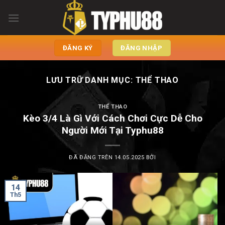
Chuyển
đến
nội
dung
ĐĂNG KÝ
ĐĂNG NHẬP
LƯU TRỮ DANH MỤC:
THỂ THAO
THỂ THAO
Kèo 3/4 Là Gì Với Cách Chơi Cực Dễ Cho
Người Mới Tại Typhu88
ĐÃ ĐĂNG TRÊN
14.05.2025
BỞI
14
Th5