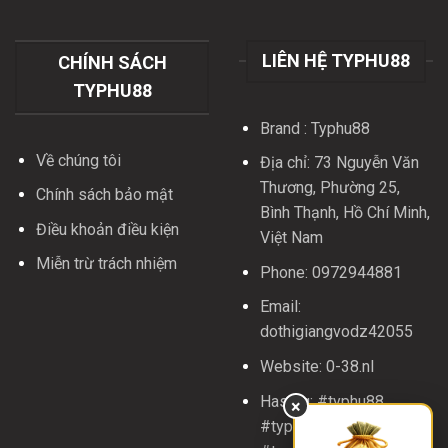
LIÊN HỆ TYPHU88
CHÍNH SÁCH
TYPHU88
Brand : Typhu88
Về chúng tôi
Địa chỉ: 73 Nguyễn Văn
Thương, Phường 25,
Chính sách bảo mật
Bình Thạnh, Hồ Chí Minh,
Điều khoản điều kiện
Việt Nam
Miễn trừ trách nhiệm
Phone: 0972944881
Email:
dothigiangvodz42055
Website:
0-38.nl
Hastag: #typhu88,
×
#typhu_88,