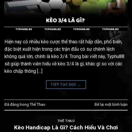
Hiện nay có nhiều kèo cược thể thao rất hấp dẫn, phổ biến,
đặc biệt xuất hiện trong các trận đấu có sự chênh lệch
không quá lớn, chính là kèo 3/4. Trong bài viết này, Typhu88
sẽ giúp thành viên hiểu về kèo 3/4 là gì, khác gì so với các
kèo chấp thông […]
TIẾP TỤC ĐỌC
→
Đã đăng trong
Thể Thao
Để lại một bình luận
THỂ THAO
Kèo Handicap Là Gì? Cách Hiểu Và Chơi