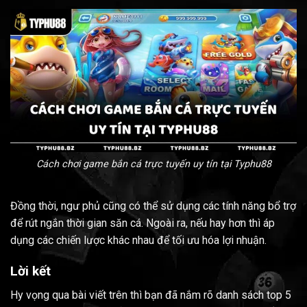
Cách chơi game bắn cá trực tuyến uy tín tại Typhu88
Đồng thời, ngư phủ cũng có thể sử dụng các tính năng bổ trợ
để rút ngắn thời gian săn cá. Ngoài ra, nếu hay hơn thì áp
dụng các chiến lược khác nhau để tối ưu hóa lợi nhuận.
Lời kết
Hy vọng qua bài viết trên thì bạn đã nắm rõ danh sách top 5