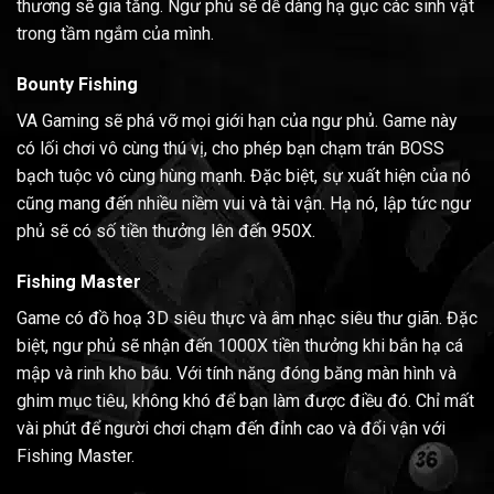
thương sẽ gia tăng. Ngư phủ sẽ dễ dàng hạ gục các sinh vật
trong tầm ngắm của mình.
Bounty Fishing
VA Gaming sẽ phá vỡ mọi giới hạn của ngư phủ. Game này
có lối chơi vô cùng thú vị, cho phép bạn chạm trán BOSS
bạch tuộc vô cùng hùng mạnh. Đặc biệt, sự xuất hiện của nó
cũng mang đến nhiều niềm vui và tài vận. Hạ nó, lập tức ngư
phủ sẽ có số tiền thưởng lên đến 950X.
Fishing Master
Game có đồ hoạ 3D siêu thực và âm nhạc siêu thư giãn. Đặc
biệt, ngư phủ sẽ nhận đến 1000X tiền thưởng khi bắn hạ cá
mập và rinh kho báu. Với tính năng đóng băng màn hình và
ghim mục tiêu, không khó để bạn làm được điều đó. Chỉ mất
vài phút để người chơi chạm đến đỉnh cao và đổi vận với
Fishing Master.