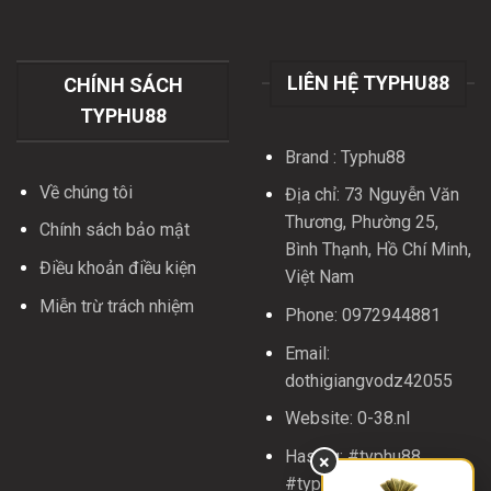
LIÊN HỆ TYPHU88
CHÍNH SÁCH
TYPHU88
Brand : Typhu88
Về chúng tôi
Địa chỉ: 73 Nguyễn Văn
Thương, Phường 25,
Chính sách bảo mật
Bình Thạnh, Hồ Chí Minh,
Điều khoản điều kiện
Việt Nam
Miễn trừ trách nhiệm
Phone: 0972944881
Email:
dothigiangvodz42055
Website:
0-38.nl
Hastag: #typhu88,
×
#typhu_88,