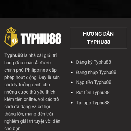
HƯƠNG DẪN
TYPHU88
Typhu88
là nhà cái giải trí
Đăng ký Typhu88
hàng đầu châu Á, được
chính phủ Philippines cấp
Đăng nhập Typhu88
phép hoạt động. Đây là sân
Nạp tiền Typhu88
chơi lý tưởng dành cho
những cược thủ yêu thích
Rút tiền Typhu88
kiếm tiền online, với các trò
Tải app Typhu88
chơi đa dạng và cơ hội
thắng lớn, mang đến trải
nghiệm giải trí tuyệt vời đến
cho bạn