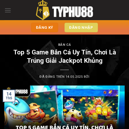
Chuyển
đến
nội
dung
ĐĂNG KÝ
ĐĂNG NHẬP
BẮN CÁ
Top 5 Game Bắn Cá Uy Tín, Chơi Là
Trúng Giải Jackpot Khủng
ĐÃ ĐĂNG TRÊN
14.05.2025
BỞI
14
Th5