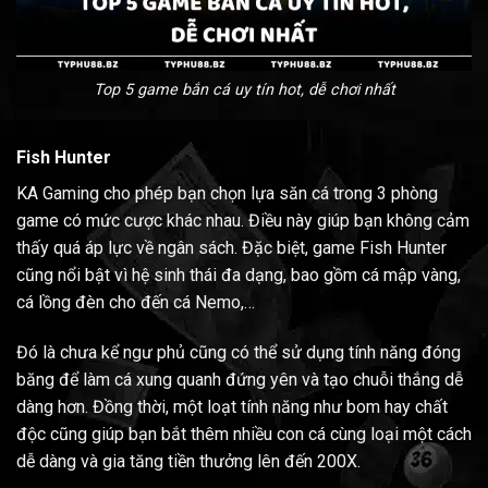
Top 5 game bắn cá uy tín hot, dễ chơi nhất
Fish Hunter
KA Gaming cho phép bạn chọn lựa săn cá trong 3 phòng
game có mức cược khác nhau. Điều này giúp bạn không cảm
thấy quá áp lực về ngân sách. Đặc biệt, game Fish Hunter
cũng nổi bật vì hệ sinh thái đa dạng, bao gồm cá mập vàng,
cá lồng đèn cho đến cá Nemo,…
Đó là chưa kể ngư phủ cũng có thể sử dụng tính năng đóng
băng để làm cá xung quanh đứng yên và tạo chuỗi thắng dễ
dàng hơn. Đồng thời, một loạt tính năng như bom hay chất
độc cũng giúp bạn bắt thêm nhiều con cá cùng loại một cách
dễ dàng và gia tăng tiền thưởng lên đến 200X.