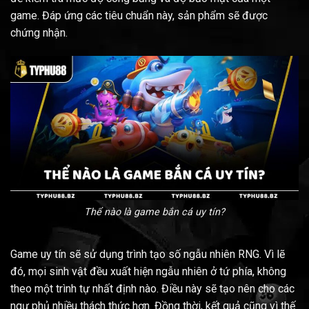
game. Đáp ứng các tiêu chuẩn này, sản phẩm sẽ được
chứng nhận.
Thể nào là game bắn cá uy tín?
Game uy tín sẽ sử dụng trình tạo số ngẫu nhiên RNG. Vì lẽ
đó, mọi sinh vật đều xuất hiện ngẫu nhiên ở tứ phía, không
theo một trình tự nhất định nào. Điều này sẽ tạo nên cho các
ngư phủ nhiều thách thức hơn. Đồng thời, kết quả cũng vì thế