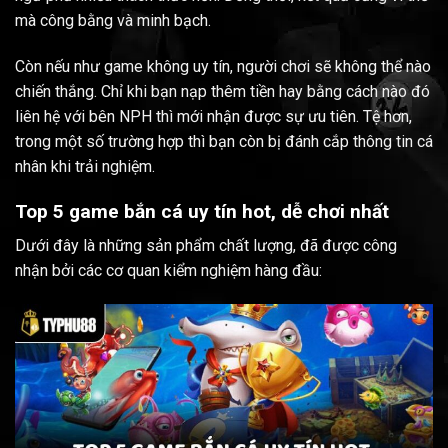
mà công bằng và minh bạch.
Còn nếu như game không uy tín, người chơi sẽ không thể nào
chiến thắng. Chỉ khi bạn nạp thêm tiền hay bằng cách nào đó
liên hệ với bên NPH thì mới nhận được sự ưu tiên. Tệ hơn,
trong một số trường hợp thì bạn còn bị đánh cắp thông tin cá
nhân khi trải nghiệm.
Top 5 game bắn cá uy tín hot, dễ chơi nhất
Dưới đây là những sản phẩm chất lượng, đã được công
nhận bởi các cơ quan kiểm nghiệm hàng đầu: